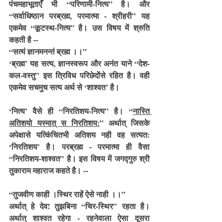
पंचमहाभूताएँ भी “परिणामी-नित्य” है। और 
“सर्वाधिष्ठान परब्रह्म, परमात्मा - श्रीहरी” यह 
एकमेव “कूटस्थ-नित्य” है। उस विषय में श्रुति 
कहती है --
“सत्यं ज्ञानमनन्तं ब्रह्म ।।”
‘ब्रह्म’ यह सत्य, ज्ञानस्वरूप और अनंत याने “देश-
कल-वस्तु” इस त्रिविध परिछेदोंसे रहित है। वही 
एकमेव सचमुच सत्य अर्थ से ‘शाश्वत’ है।
‘नित्य’ वैसे ही “निरतिशय-नित्य” है। “
नास्ति 
अतिशयो यस्मात् स निरतिशय:
” अर्थात् जिसके 
अपेक्षासे यत्किंचितभी अतिशय नही वह सत्यत: 
‘निरतिशय’ है। परब्रह्म - परमात्मा ही वैसा 
“निरतिशय-शाश्वत” है। इस विषय में जगद्गुरु श्री 
तुकाराम महाराज कहते है। --
“तुजवीण काही ।स्थिर राहें ऐसे नाही ।।”
अर्थात् हे देव! तुझबिना “चिर-स्थिर” रहता है। 
अर्थात् शाश्वत रहेगा - रहनेवाला ऐसा दूसरा 