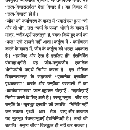
“तत्व-विचारांतर्गत” ऐसा विचार है। यह विचार भी 
“तत्व-विचार” ही है।
‘जीव’ को कर्माचरण के बाबत में ‘स्वातंत्र्य’ हुआ “तो 
और तो भी”, उस “कर्म के फल” भोगने के बाबत में 
मात्र, “जीव-पूर्ण परतंत्र” है, स्वतः किये हुए कर्म का 
‘फल’ उसे टालने नहीं आता।कर्तुत्व में - कर्माचरण 
करने के बाबत में, जीव के कर्तुत्व को भरपूर अवकाश 
है। “इसलिए और ऐसा है इसलिए हीं” ईशनिर्मित 
पंचमहाभूतोंसे यह जीव-मनुष्यजीव एकानेक 
भोगोपयोगी पदार्थ निर्माण करता है। इस भौतिक 
विज्ञानशास्त्र के सहाय्यसे “एकानेक द्रव्योंका 
पृथक्करण” करके और उन्होंका परसपरों में का 
‘कार्यकारणभाव’ जान-बूझकर यंत्राएँ - महायंत्राएँ 
निर्माण करने के लिए आते है। परन्तु मनुष्य - जीव यह 
उन्होंमे के “मूलभूत द्रव्यों” की उत्पत्ति - निर्मिति नहीं 
कर सकता।पृथ्वी - आप - तेज - वायु और आकाश 
यह मूलभूत पंचमहाभूताएँ ईशनिर्मितही है। उन्हों की 
उत्पत्ति “मनुष्य-जीव” बिलकुल ही नहीं कर सकता।