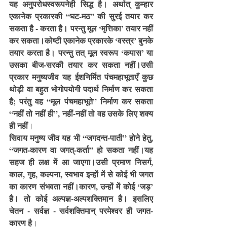
यह अनुपरोधस्वरूपनेही सिद्ध है। अर्थात् कुम्हार 
एकानेक प्रकारकी “घट-मठ” की सुरई तयार कर 
सकता है - करता है। परन्तु मूल ‘मृत्तिका’ तयार नहीं 
कर सकता।कोष्टी एकानेक प्रकारके ‘वस्त्र’ बुनके 
तयार करता है। परन्तु तत् मूल स्वरूप ‘कपास’ या 
उसका बीज-सरकी तयार कर सकता नहीं।उसी 
प्रकार मनुष्यजीव यह ईशनिर्मित पंचमहाभूताएँ कुछ 
थोड़ी वा बहुत भोगोपयोगी पदार्थ निर्माण कर सकता 
है; परंतु वह “मूल पंचमहाभूते” निर्माण कर सकता 
“नहीं तो नहीं ही”, नहीं-नहीं तो वह उसके लिए शक्य 
ही नहीं
।
सिवाय मनुष्य जीव यह भी “जगदन्त-पाती” होने हेतु, 
“जगत-कारण वा जगत्-कर्ता” हो सकता नहीं।यह 
सहज ही लक्ष में आ जाएगा।उसी प्रमाण निसर्ग, 
काल, गृह, कल्पना, स्वभाव इन्हों में से कोई भी जगत 
का कारण संभवता नहीं।कारण, उन्हों में कोई ‘जड़’ 
है। तो कोई अल्पज्ञ-अल्पशक्तिमान है। इसलिए 
चेतन - सर्वज्ञ - सर्वशक्तिमान् परमेश्वर ही जगत-
कारण है
। 