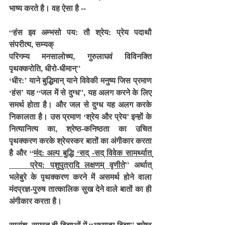
भाष्य करते है। वह ऐसा है --
“हंस इव अम्भसो पय: तौ श्रेय: प्रेय पदाथौ 
संपरीत्य, सम्यक्
परिगम्य मनसालोच्य, गुरुलाघवं विविनक्ति 
पृथक्करोति, धीरो-धीमान्”
‘धीर:’ याने बुद्धिमान् याने विवेकी मनुष्य जिस प्रमाण 
‘हंस’ यह “जल में से दुग्ध”, यह अलग करने के लिए 
समर्थ होता है। और जल से दुग्ध यह अलग करके 
निकालता है। उस प्रमाण ‘श्रेय और प्रेय’ इन्हों के 
नित्यानित्य का, श्रेष्ठ-कनिष्ठता का उचित 
पृथक्करण करके श्रेयस्कर बातों का अंगीकार करता 
है और “
मंद: अल्प बुद्धि ‘सद् -सद् विवेक सामर्थ्यात् 
____ प्रेय: पशुपुत्रादि लक्षणम् वृणीते
” अर्थात् 
भलेबुरे के पृथक्करण करने में असमर्थ होने वाला 
मंदप्रज्ञ-पुरुष तात्कालिक सुख देने वाले बातों का ही 
अंगीकार करता है।
सारांश, समस्त ही विद्याओं में “अध्यात्म-विद्या” श्रेष्ठ 