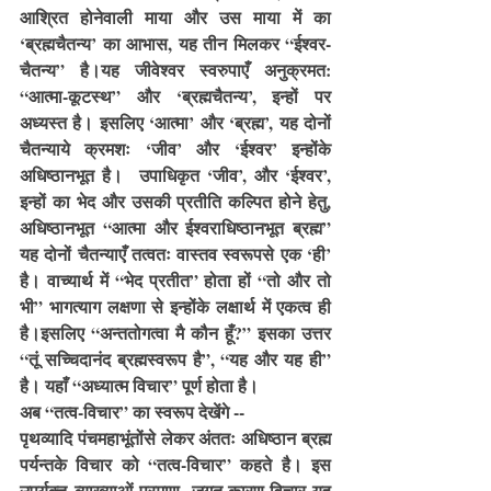
आश्रित होनेवाली माया और उस माया में का 
‘ब्रह्मचैतन्य’ का आभास, यह तीन मिलकर “ईश्वर-
चैतन्य” है।यह जीवेश्वर स्वरुपाएँ अनुक्रमत: 
“आत्मा-कूटस्थ” और ‘ब्रह्मचैतन्य’, इन्हों पर 
अध्यस्त है। इसलिए ‘आत्मा’ और ‘ब्रह्म’, यह दोनों 
चैतन्याये क्रमशः ‘जीव’ और ‘ईश्वर’ इन्होंके 
अधिष्ठानभूत है।  उपाधिकृत ‘जीव’, और ‘ईश्वर’, 
इन्हों का भेद और उसकी प्रतीति कल्पित होने हेतु, 
अधिष्ठानभूत “आत्मा और ईश्वराधिष्ठानभूत ब्रह्म” 
यह दोनों चैतन्याएँ तत्वतः वास्तव स्वरूपसे एक ‘ही’ 
है। वाच्यार्थ में “भेद प्रतीत” होता हों “तो और तो 
भी” भागत्याग लक्षणा से इन्होंके लक्षार्थ में एकत्व ही 
है।इसलिए “अन्ततोगत्वा मै कौन हूँ?” इसका उत्तर 
“तूं सच्चिदानंद ब्रह्मस्वरूप है”, “यह और यह ही” 
है। यहाँ “अध्यात्म विचार” पूर्ण होता है।
अब “तत्व-विचार” का स्वरूप देखेंगे --
पृथव्यादि पंचमहाभूंतोंसे लेकर अंततः अधिष्ठान ब्रह्म 
पर्यन्तके विचार को “तत्व-विचार” कहते है। इस 
उपर्युक्त व्याख्याओं प्रमाण, जगत-कारण-विचार यह 