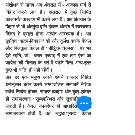
संशोधन से मानव अब अंतराल में - आकाश मार्ग से 
विहार करने लगा है। अंतराल में कुछ सिमित 
कालपर्यंत वास्तव्य भी करने लगा है। अब अंतराल के 
विहार से भी अंतर्मुख वृत्ति होकर अंतरंग में स्वस्वरूप 
चिंतन में प्रवृत्त होना अत्यंत आवश्यक है। अब 
पूर्वोक्त “हृदय-विकास” की और दुर्लक्ष करके केवल 
और बिलकुल केवल ही “बौद्धिक-विकास”  पर भर 
देते रहोंगे, तो - काल प्रवाह में एक क्षण ऐसा आ 
जायेगा की विनाश के गर्त में पड़ने बिना अन्य-इतर 
कुछ भी ‘गति’ ही नहीं रहेंगी। 
अब हर एक मनुष्य अपने अपने शास्त्र विहित 
धर्मानुसार बर्तन करने लगेगातोउस समाजमें नैतिक 
स्थैर्य निर्माण होकर, समाज व्यव्हार और कुल-एकंदर 
ही समाजरचना “सुव्यवस्थित और सुसंघटित” रह 
सकती है। केवल क़ायदेपर ही आधारित हुई जो 
समाजरचना होती है; वह “बहुधा-प्रायः” केवल 
“भोग-प्रधान” होने हेतु उस में अनीति, भ्रष्टाचार, 
बंडखोरी-बगावत, निर्माण हुए बिना नहीं रहेंगी।कायदे 
कितने भी “कष्टदायक-पीड़ाकारक, दक्षतापूर्वक” 