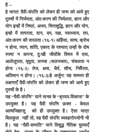
है --
हे भारत! दैवी-संपत्ति को लेकर ही जन्म को आये हुए 
पुरुषों में निर्भयता, अंत:करण की निर्मलता, ज्ञान और 
योग इन्हों में निष्ठां, अभय, चित्तशुद्धि, ज्ञान और योग, 
इन्हो में तत्परता, दान, दम, यज्ञ, स्वाध्याय, तप, 
अंत:करण की सरलता (१६-१) अहिंसा, सत्य, क्रोध 
न होना, त्याग, शांति, एकाद के पश्चात् उन्हों के दोष 
स्पष्ट न करना, दुःखी जीवोंके विषय में दया, 
अलोलुपता, मृदुता, लज्जा (सलज्जता), चंचलता न 
होना (१६-२) तेज, क्षमा, धैर्य, शौच, निर्वैरता, 
अतिमान न होना। (१६-३)हे अर्जुन! यह समस्त ही 
लक्षणाएँ दैवी-संपत्ति को लेकर ही जन्म को आये हुए 
पुरुषों के है।
यह “दैवी-संपत्ति” याने मानव के “ह्रदय-विकास” के 
उपयुक्त है। यह दैवी संपत्ति फ़क्त - केवल 
आत्मजिज्ञासु  को ही उपयुक्त है। ऐसा मात्र 
बिलकुल  नहीं तो, वह दैवी संपत्ति व्यवहारोपयोगी भी 
है। यह “दैवी-सम्पति” याने विशुद्ध नैतिक मुल्याएँ 
होने हेतु  मानव के जीवन के यच्चयावत् अर्थात् 