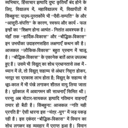
व्यभिचार, हिंसाचार इत्यादि दुष्ट कृतियाँ बंद होने के 
लिए, विद्यालय में, महाविद्यालय में, विद्यापीठों में 
किंबहुना! पाठ्य-पुस्तकोंमे भी “दैवी-सम्पति” के और 
“आसुरी-संपत्ति” के कारण, स्वरूप और कार्य - फल 
इन्हों का "शिक्षण होना अत्यंत - नितांत आवश्यक है।
यंहाँ तक “हार्दिक-विकास” और “बौद्धिक-विकास” 
इन उभयोंका उदाहरणसहित लक्षणाएँ कथन की है। 
आजकल “लौकिक-विकास” बहुत प्रमाण में चालू 
है। “बौद्धिक-विकास” के एकानेक बातें आज उपलब्ध 
हुए है। उसमे भी विद्युत् का शोध प्रधानतासे लक्ष में - 
ध्यान में ले, तो विद्युत् सहाय्य से अंधार निवृत्त होकर, 
भरपूर सा प्रकाश लाभ होता है; विद्युत् के सहाय्य से 
धूप-काल में भी पंखे लगाकर शीतल वायु लिया जाता 
है। पूर्वकाल में आवागमन की साधनाएँ सिमित थी।
परन्तु अब मोटार-सायकल इत्यादि गतिमान वाहनाएँ 
तयार हो बैठी है। किंबहुना! आजकल “गति यही 
प्रगति है” ऐसी धारना इस “यंत्र -युग” में जड़ पकड़ 
रही है। इस एकंदर “बौद्धिक-विकास” में विमान का 
शोध लगकर वह व्यवहार में प्राप्त हुआ है। विमान 