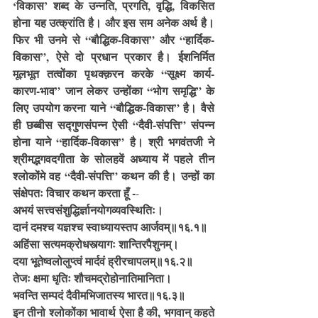
‘विकास’ शब्द के उन्नति, प्रगति, वृद्धि, विकसित 
होना यह उत्क्रांति है। और इस सम अनेक अर्थ है। 
फिर भी उनमे से “बौद्धिक-विकास” और “हार्दिक-
विकास”, ऐसे दो प्रधान प्रकार है। ईशनिर्मित 
मूलभूत तत्वोंका पृथक्क़रन करके “सूक्ष्म कार्य-
कारण-भाव” जान लेकर उन्होंका “भोग समृद्धि” के 
लिए उपयोग करना याने “बौद्धिक-विकास” है। वैसे 
ही छब्बीस सद्गुणसंपन्न ऐसी “दैवी-संपत्ति” संपन्न 
होना याने “हार्दिक-विकास” है। श्री भगवंतजी ने 
श्रीमद्भगवदगीता के सोलहवें अध्याय में पहले तीन 
श्लोकोंमे वह “दैवी-संपत्ति” कथन की है। उन्हों का 
संक्षेपतः विचार कथन करता हूँ -
-
अभयं सत्त्वसंशुद्धिर्ज्ञानयोगव्यवस्थितिः।
दानं दमश्च यज्ञश्च स्वाध्यायस्तप आर्जवम्‌॥१६.१॥
अहिंसा सत्यमक्रोधस्त्यागः शान्तिरपैशुनम्‌।
दया भूतेष्वलोलुप्त्वं मार्दवं ह्रीरचापलम्‌॥१६.२॥
तेजः क्षमा धृतिः शौचमद्रोहोनातिमानिता।
भवन्ति सम्पदं दैवीमभिजातस्य भारत॥१६.३॥
इन तीनो श्लोकोंका भावार्थ ऐसा है की, भगवान् कहते 