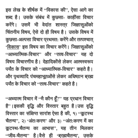
इस लेख के शीर्षक में “विकास की”, ऐसा आगे का 
शब्द है। उसके संबंध में कुछसा- काहींसा विचार 
करेंगे। उसमें भी वेदांत शास्त्र जिज्ञासुओंको 
चिंतनीय विषय, ऐसे दो ही विषय है। उसके विषय में 
कुछसा-अल्पसा विचार प्रथमत: करेंगे और तत्पश्चात् 
‘
विकास
’ इस विषय का विचार करेंगे। जिज्ञासुओंको 
“आध्यात्मिक-विचार” और “तत्व-विचार” यह दो 
विषय विचारणीय है। देहादिकोंसे लेकर आत्मस्वरूप 
पर्यंत के विचार को “आध्यात्मिक-विचार” कहते है। 
और पृथव्यादि पंचमहाभूतओंसे लेकर अधिष्ठान ब्रह्म 
पर्यंत के विचार को “तत्व-विचार” कहते है।
“अध्यात्म विचार में “मै कौन हूँ?” यह प्रधान विचार 
है”।इसकी वृद्धि और विस्तार बहुत है।उस वृद्धि 
विस्तार का संक्षिप्त सारांश ऐसा है की, १) “कूटस्थ 
चैतन्य”, २) ‘अंतःकरण’ और ३) “अंत:करण में का 
कूटस्थ-चैतन्य का आभास”, यह तीन मिलकर 
“जीव-चैतन्य” है।वैसे ही ‘ब्रह्मचैतन्य’, उसके 