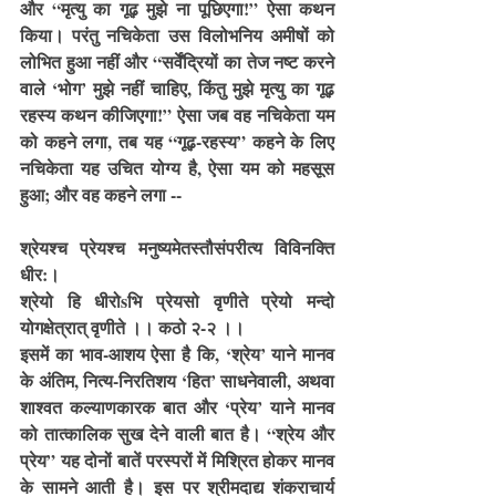
और “मृत्यु का गूढ़ मुझे ना पूछिएगा!” ऐसा कथन 
किया। परंतु नचिकेता उस विलोभनिय अमीषों को 
लोभित हुआ नहीं और “सर्वेंद्रियों का तेज नष्ट करने 
वाले ‘भोग’ मुझे नहीं चाहिए, किंतु मुझे मृत्यु का गूढ़ 
रहस्य कथन कीजिएगा!” ऐसा जब वह नचिकेता यम 
को कहने लगा, तब यह “गूढ़-रहस्य” कहने के लिए 
नचिकेता यह उचित योग्य है, ऐसा यम को महसूस 
हुआ; और वह कहने लगा --
श्रेयश्च प्रेयश्च मनुष्यमेतस्तौसंपरीत्य विविनक्ति 
धीर:।
श्रेयो हि धीरोsभि प्रेयसो वृणीते प्रेयो मन्दो 
योगक्षेत्रात् वृणीते ।। कठो २-२ ।।
इसमें का भाव-आशय ऐसा है कि, ‘श्रेय’ याने मानव 
के अंतिम, नित्य-निरतिशय ‘हित’ साधनेवाली, अथवा 
शाश्वत कल्याणकारक बात और ‘प्रेय’ याने मानव 
को तात्कालिक सुख देने वाली बात है। “श्रेय और 
प्रेय” यह दोनों बातें परस्परों में मिश्रित होकर मानव 
के सामने आती है। इस पर श्रीमदाद्य शंकराचार्य 